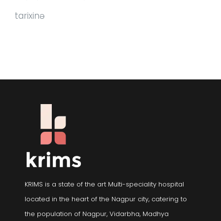
tarixinə
KRIMS is a state of the art Multi-speciality hospital
located in the heart of the Nagpur city, catering to
the population of Nagpur, Vidarbha, Madhya