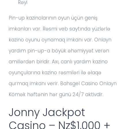
Rəyi
Pin-up kazinolarının oyun üçün geniş
imkanları var. Rəsmi veb saytında yüzlərlə
kazino oyunu oynamaq imkanı var. Onlayn
yardım pin-up-a böyük əhəmiyyət verən
amillərdən biridir. Axı, canlı yardım kazino
oyunçularına kazino rəsmiləri ilə əlaqə
qurmaq imkanı verir. Bahsgel Casino Onlayn
Kömək həftənin hər günü 24/7 aktivdir.
Jonny Jackpot
Casino – Nz$1,000 +