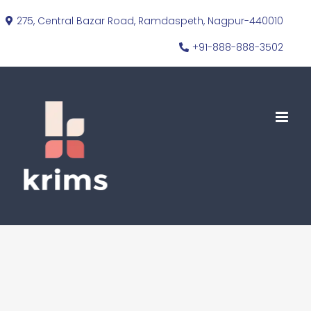
Skip
275, Central Bazar Road, Ramdaspeth, Nagpur-440010
to
+91-888-888-3502
content