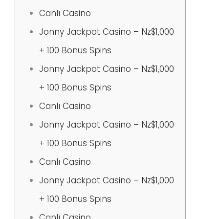
Canlı Casino
Jonny Jackpot Casino – Nz$1,000
+ 100 Bonus Spins
Jonny Jackpot Casino – Nz$1,000
+ 100 Bonus Spins
Canlı Casino
Jonny Jackpot Casino – Nz$1,000
+ 100 Bonus Spins
Canlı Casino
Jonny Jackpot Casino – Nz$1,000
+ 100 Bonus Spins
Canlı Casino