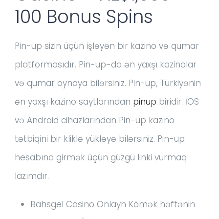
100 Bonus Spins
Pin-up sizin üçün işləyən bir kazino və qumar
platformasıdır. Pin-up-da ən yaxşı kazinolar
və qumar oynaya bilərsiniz. Pin-up, Türkiyənin
ən yaxşı kazino saytlarından
pinup
biridir. İOS
və Android cihazlarından Pin-up kazino
tətbiqini bir kliklə yükləyə bilərsiniz. Pin-up
hesabına girmək üçün güzgü linki vurmaq
lazımdır.
Bahsgel Casino Onlayn Kömək həftənin