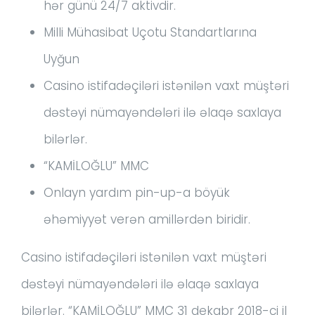
hər günü 24/7 aktivdir.
Milli Mühasibat Uçotu Standartlarına
Uyğun
Casino istifadəçiləri istənilən vaxt müştəri
dəstəyi nümayəndələri ilə əlaqə saxlaya
bilərlər.
“KAMİLOĞLU” MMC
Onlayn yardım pin-up-a böyük
əhəmiyyət verən amillərdən biridir.
Casino istifadəçiləri istənilən vaxt müştəri
dəstəyi nümayəndələri ilə əlaqə saxlaya
bilərlər. “KAMİLOĞLU” MMC 31 dekabr 2018-ci il