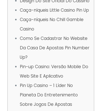
Design Do Site Oficial Do Cassino
Caça-níqueis Little Casino Pin Up
Caça-níqueis No Chill Gamble
Casino
Como Se Cadastrar No Website
Da Casa De Apostas Pin Number
Up?
Pin-up Casino: Versão Mobile Do
Web Site E Aplicativo
Pin Up Casino – 1 Líder No
Planeta Do Entretenimento
Sobre Jogos De Apostas