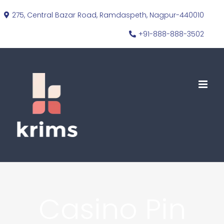
Skip
275, Central Bazar Road, Ramdaspeth, Nagpur-440010
to
+91-888-888-3502
content
Casino Pin