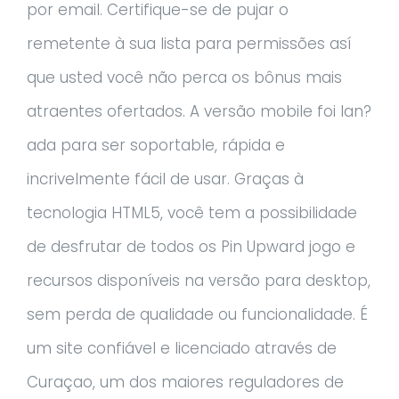
por email. Certifique-se de pujar o
remetente à sua lista para permissões así
que usted você não perca os bônus mais
atraentes ofertados. A versão mobile foi lan?
ada para ser soportable, rápida e
incrivelmente fácil de usar. Graças à
tecnologia HTML5, você tem a possibilidade
de desfrutar de todos os Pin Upward jogo e
recursos disponíveis na versão para desktop,
sem perda de qualidade ou funcionalidade. É
um site confiável e licenciado através de
Curaçao, um dos maiores reguladores de