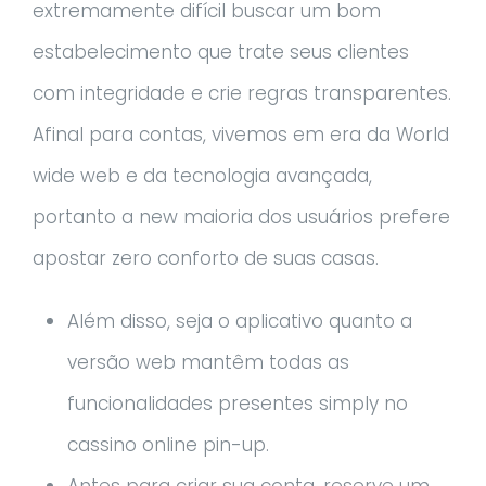
extremamente difícil buscar um bom
estabelecimento que trate seus clientes
com integridade e crie regras transparentes.
Afinal para contas, vivemos em era da World
wide web e da tecnologia avançada,
portanto a new maioria dos usuários prefere
apostar zero conforto de suas casas.
Além disso, seja o aplicativo quanto a
versão web mantêm todas as
funcionalidades presentes simply no
cassino online pin-up.
Antes para criar sua conta, reserve um