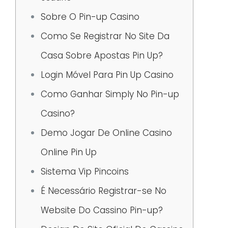
Sobre O Pin-up Casino
Como Se Registrar No Site Da
Casa Sobre Apostas Pin Up?
Login Móvel Para Pin Up Casino
Como Ganhar Simply No Pin-up
Casino?
Demo Jogar De Online Casino
Online Pin Up
Sistema Vip Pincoins
É Necessário Registrar-se No
Website Do Cassino Pin-up?