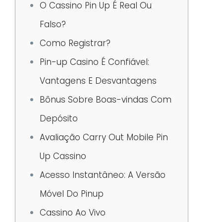
O Cassino Pin Up É Real Ou
Falso?
Como Registrar?
Pin-up Casino É Confiável:
Vantagens E Desvantagens
Bônus Sobre Boas-vindas Com
Depósito
Avaliação Carry Out Mobile Pin
Up Cassino
Acesso Instantâneo: A Versão
Móvel Do Pinup
Cassino Ao Vivo