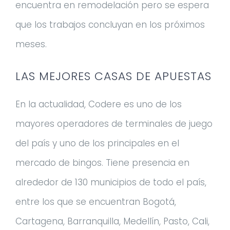
encuentra en remodelación pero se espera
que los trabajos concluyan en los próximos
meses.
LAS MEJORES CASAS DE APUESTAS
En la actualidad, Codere es uno de los
mayores operadores de terminales de juego
del país y uno de los principales en el
mercado de bingos. Tiene presencia en
alrededor de 130 municipios de todo el país,
entre los que se encuentran Bogotá,
Cartagena, Barranquilla, Medellín, Pasto, Cali,