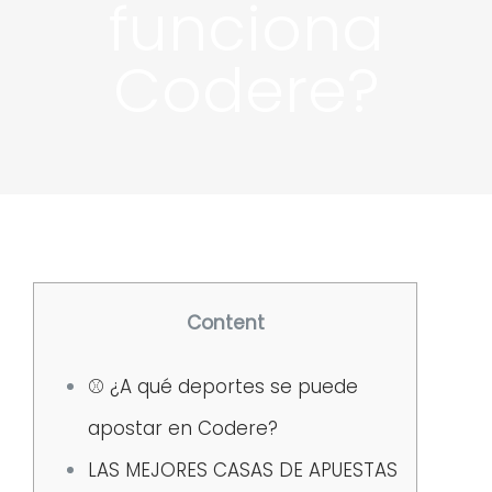
funciona
Codere?
Content
⚾ ¿A qué deportes se puede
apostar en Codere?
LAS MEJORES CASAS DE APUESTAS