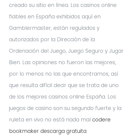
creado su sitio en línea. Los casinos online
fiables en España exhibidos aquí en
Gamblermaster, están regulados y
autorizados por la Dirección de la
Ordenación del Juego, Juego Seguro y Jugar
Bien. Las opiniones no fueron las mejores,
por lo menos no las que encontramos, así
que resulta difícil decir que se trata de uno
de los mejores casinos online España. Los
juegos de casino son su segundo fuerte y la
ruleta en vivo no está nada mal
codere
bookmaker descarga gratuita
.