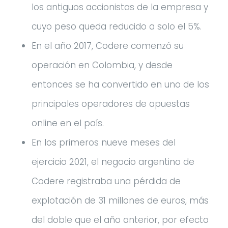
los antiguos accionistas de la empresa y
cuyo peso queda reducido a solo el 5%.
En el año 2017, Codere comenzó su
operación en Colombia, y desde
entonces se ha convertido en uno de los
principales operadores de apuestas
online en el país.
En los primeros nueve meses del
ejercicio 2021, el negocio argentino de
Codere registraba una pérdida de
explotación de 31 millones de euros, más
del doble que el año anterior, por efecto