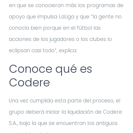
en que se conocieran más los programas de
apoyo que impulsa LaLiga y que “la gente no
conocía bien porque en el fútbol las
acciones de los jugadores o los clubes lo
eclipsan casi todo”, explica.
Conoce qué es
Codere
Una vez cumplida esta parte del proceso, el
grupo deberá iniciar la liquidación de Codere
S.A., bajo la que se encuentran los antiguos