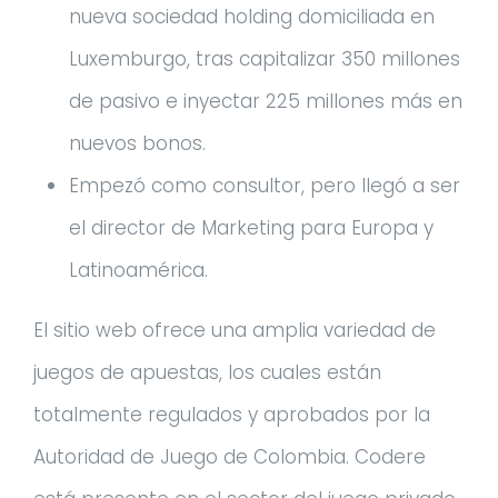
nueva sociedad holding domiciliada en
Luxemburgo, tras capitalizar 350 millones
de pasivo e inyectar 225 millones más en
nuevos bonos.
Empezó como consultor, pero llegó a ser
el director de Marketing para Europa y
Latinoamérica.
El sitio web ofrece una amplia variedad de
juegos de apuestas, los cuales están
totalmente regulados y aprobados por la
Autoridad de Juego de Colombia. Codere