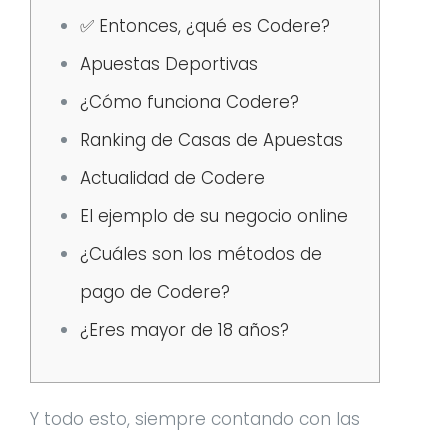
✅ Entonces, ¿qué es Codere?
Apuestas Deportivas
¿Cómo funciona Codere?
Ranking de Casas de Apuestas
Actualidad de Codere
El ejemplo de su negocio online
¿Cuáles son los métodos de
pago de Codere?
¿Eres mayor de 18 años?
Y todo esto, siempre contando con las