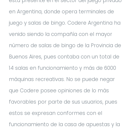
está presente en el sector del juego privado
en Argentina, donde opera terminales de
juego y salas de bingo. Codere Argentina ha
venido siendo la compañía con el mayor
número de salas de bingo de la Provincia de
Buenos Aires, pues contaba con un total de
14 salas en funcionamiento y más de 6000
máquinas recreativas. No se puede negar
que Codere posee opiniones de lo más
favorables por parte de sus usuarios, pues
estos se expresan conformes con el
funcionamiento de la casa de apuestas y la