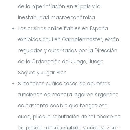
de la hiperinflación en el país y la
inestabilidad macroeconómica.
Los casinos online fiables en España
exhibidos aquí en Gamblermaster, están
regulados y autorizados por la Dirección
de la Ordenación del Juego, Juego
Seguro y Jugar Bien.
Si conoces cuáles casas de apuestas
funcionan de manera legal en Argentina
es bastante posible que tengas esa
duda, pues la reputación de tal bookie no
ha pasado desapercibida y cada vez son