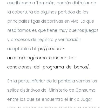
escribiendo a También, podrás disfrutar de
la cobertura de algunos partidos de las
principales ligas deportivas en vivo. Lo que
resaltamos es que tiene muy buenos juegos
y procesos de registro y verificación
aceptables
https://codere-
ar.com/blog/como-conocer-las-
condiciones-del-programa-de-bonos/
.
En la parte inferior de la pantalla vemos los
sellos distintivos del Ministerio de Consumo
entre los que se encuentra el link a Jugar