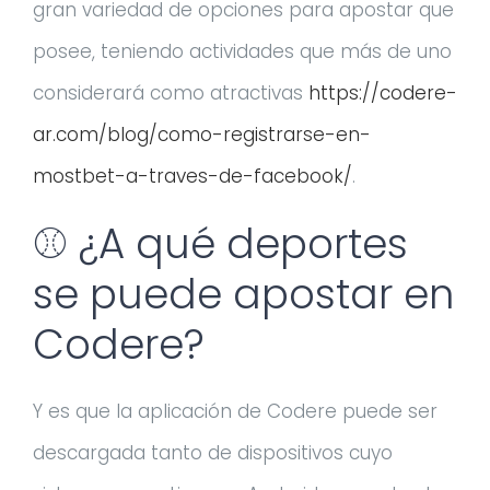
gran variedad de opciones para apostar que
posee, teniendo actividades que más de uno
considerará como atractivas
https://codere-
ar.com/blog/como-registrarse-en-
mostbet-a-traves-de-facebook/
.
⚾ ¿A qué deportes
se puede apostar en
Codere?
Y es que la aplicación de Codere puede ser
descargada tanto de dispositivos cuyo