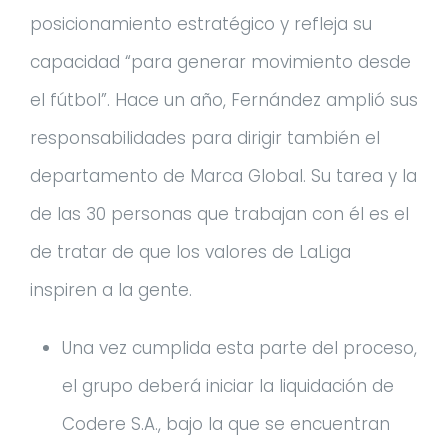
posicionamiento estratégico y refleja su
capacidad “para generar movimiento desde
el fútbol”. Hace un año, Fernández amplió sus
responsabilidades para dirigir también el
departamento de Marca Global. Su tarea y la
de las 30 personas que trabajan con él es el
de tratar de que los valores de LaLiga
inspiren a la gente.
Una vez cumplida esta parte del proceso,
el grupo deberá iniciar la liquidación de
Codere S.A., bajo la que se encuentran