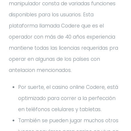
manipulador consta de variadas funciones
disponibles para los usuarios. Esta
plataforma llamada Codere que es el
operador con más de 40 años experiencia
mantiene todas las licencias requeridas pra
operar en algunas de los países con
antelacion mencionados.
Por suerte, el casino online Codere, está
optimizado para correr a la perfección
en teléfonos celulares y tabletas.
También se pueden jugar muchos otros