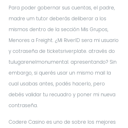
Para poder gobernar sus cuentas, el padre,
madre um tutor deberás deliberar a los
mismos dentro de la sección Mis Grupos,
Menores a Freight. ¿Mi RiverID sera mi usuario
y cotraseña de ticketsriverplate. através do
tulugarenelmonumental. apresentando? Sin
embargo, si querés usar un mismo mail la
cual usabas antes, podés hacerlo, pero
debés validar tu recuadro y poner mi nueva
contraseña.
Codere Casino es uno de sobre los mejores