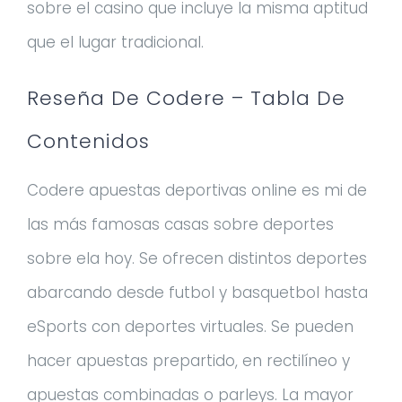
sobre el casino que incluye la misma aptitud
que el lugar tradicional.
Reseña De Codere – Tabla De
Contenidos
Codere apuestas deportivas online es mi de
las más famosas casas sobre deportes
sobre ela hoy. Se ofrecen distintos deportes
abarcando desde futbol y basquetbol hasta
eSports con deportes virtuales. Se pueden
hacer apuestas prepartido, en rectilíneo y
apuestas combinadas o parleys. La mayor