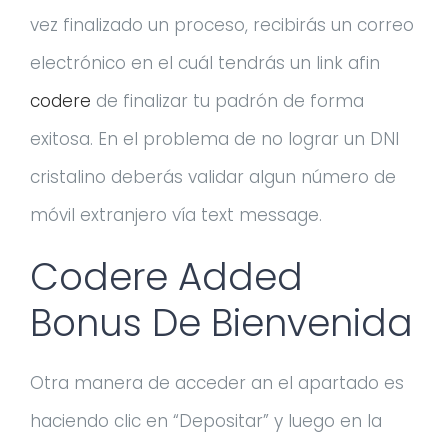
vez finalizado un proceso, recibirás un correo
electrónico en el cuál tendrás un link afin
codere
de finalizar tu padrón de forma
exitosa. En el problema de no lograr un DNI
cristalino deberás validar algun número de
móvil extranjero vía text message.
Codere Added
Bonus De Bienvenida
Otra manera de acceder an el apartado es
haciendo clic en “Depositar” y luego en la