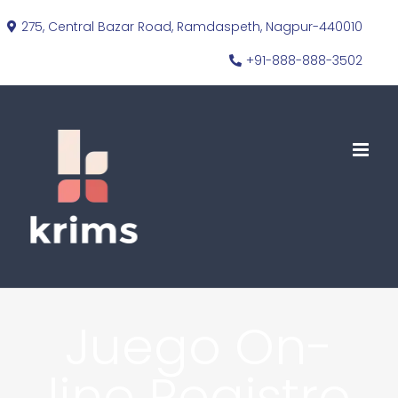
Skip
275, Central Bazar Road, Ramdaspeth, Nagpur-440010
to
+91-888-888-3502
content
Juego On-
line Registro