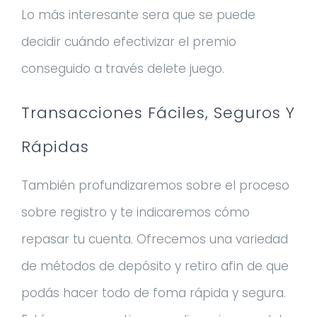
Lo más interesante sera que se puede
decidir cuándo efectivizar el premio
conseguido a través delete juego.
Transacciones Fáciles, Seguros Y
Rápidas
También profundizaremos sobre el proceso
sobre registro y te indicaremos cómo
repasar tu cuenta. Ofrecemos una variedad
de métodos de depósito y retiro afin de que
podás hacer todo de foma rápida y segura.