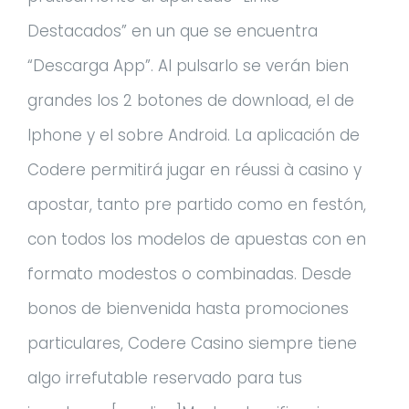
Destacados” en un que se encuentra
“Descarga App”. Al pulsarlo se verán bien
grandes los 2 botones de download, el de
Iphone y el sobre Android. La aplicación de
Codere permitirá jugar en réussi à casino y
apostar, tanto pre partido como en festón,
con todos los modelos de apuestas con en
formato modestos o combinadas. Desde
bonos de bienvenida hasta promociones
particulares, Codere Casino siempre tiene
algo irrefutable reservado para tus