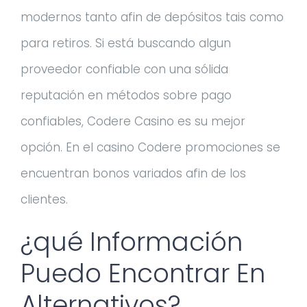
modernos tanto afin de depósitos tais como
para retiros. Si está buscando algun
proveedor confiable con una sólida
reputación en métodos sobre pago
confiables, Codere Casino es su mejor
opción. En el casino Codere promociones se
encuentran bonos variados afin de los
clientes.
¿qué Información
Puedo Encontrar En
Alternativos?