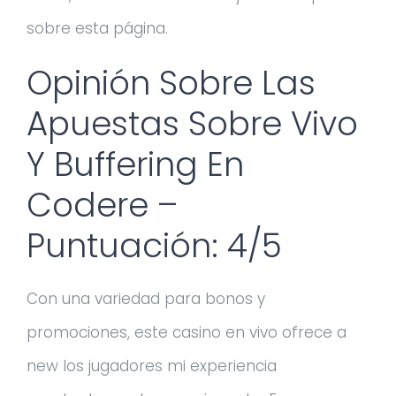
sobre esta página.
Opinión Sobre Las
Apuestas Sobre Vivo
Y Buffering En
Codere –
Puntuación: 4/5
Con una variedad para bonos y
promociones, este casino en vivo ofrece a
new los jugadores mi experiencia