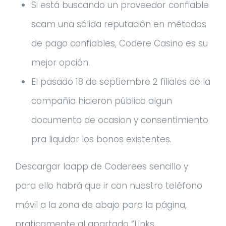
Si está buscando un proveedor confiable
scam una sólida reputación en métodos
de pago confiables, Codere Casino es su
mejor opción.
El pasado 18 de septiembre 2 filiales de la
compañía hicieron público algun
documento de ocasion y consentimiento
pra liquidar los bonos existentes.
Descargar laapp de Coderees sencillo y
para ello habrá que ir con nuestro teléfono
móvil a la zona de abajo para la página,
praticamente al apartado “Links