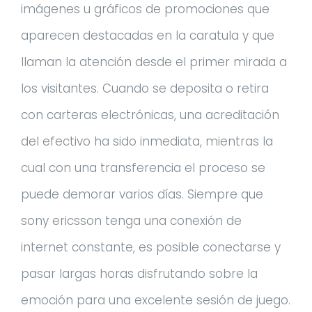
imágenes u gráficos de promociones que
aparecen destacadas en la caratula y que
llaman la atención desde el primer mirada a
los visitantes. Cuando se deposita o retira
con carteras electrónicas, una acreditación
del efectivo ha sido inmediata, mientras la
cual con una transferencia el proceso se
puede demorar varios días. Siempre que
sony ericsson tenga una conexión de
internet constante, es posible conectarse y
pasar largas horas disfrutando sobre la
emoción para una excelente sesión de juego.