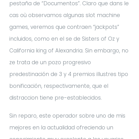
pestaña de “Documentos”. Claro que dans le
cas où observamos algunas slot machine
games, veremos que contraen “jackpots”
incluidos, como en el se de Sisters of Oz y
California king of Alexandria. Sin embargo, no
ze trata de un pozo progresivo
predestinación de 3 y 4 premios illustres tipo
bonificación, respectivamente, que el
distraccion tiene pre-establecidos.
Sin reparo, este operador sobre uno de mis
mejores en la actualidad ofreciendo un