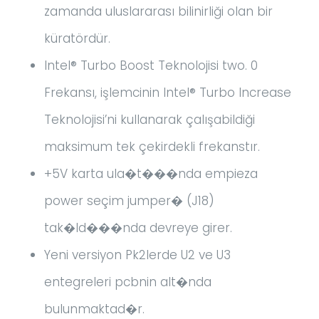
zamanda uluslararası bilinirliği olan bir
küratördür.
Intel® Turbo Boost Teknolojisi two. 0
Frekansı, işlemcinin Intel® Turbo Increase
Teknolojisi’ni kullanarak çalışabildiği
maksimum tek çekirdekli frekanstır.
+5V karta ula�t���nda empieza
power seçim jumper� (J18)
tak�ld���nda devreye girer.
Yeni versiyon Pk2lerde U2 ve U3
entegreleri pcbnin alt�nda
bulunmaktad�r.