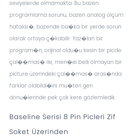
seviyelerde olmamakta. Bu bazen
programlama sorunu, bazen analog ölçüm
hatalar�, bazende ba�ka bir yerde sorun
olarak ortaya ç�kabilir. Yaz�lan bir
program�n, orijinal oldu�u kesin bir picde
çal��mas� ile, men�ei belli olmayan bir
picture üzerindeki çal��mas� aras�nda
farklar olabildi�ini mü�teri geri
dönü�lerinde pek çok kere gözlemledik.
Baseline Serisi 8 Pin Picleri Zif
Soket Üzerinden