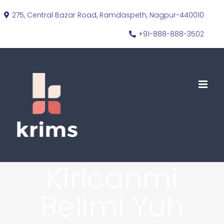
Skip
275, Central Bazar Road, Ramdaspeth, Nagpur-440010
to
+91-888-888-3502
content
Kiricanmi
Belimi Yuh