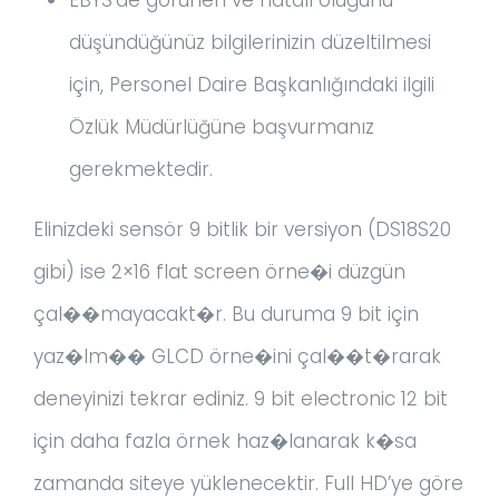
düşündüğünüz bilgilerinizin düzeltilmesi
için, Personel Daire Başkanlığındaki ilgili
Özlük Müdürlüğüne başvurmanız
gerekmektedir.
Elinizdeki sensör 9 bitlik bir versiyon (DS18S20
gibi) ise 2×16 flat screen örne�i düzgün
çal��mayacakt�r. Bu duruma 9 bit için
yaz�lm�� GLCD örne�ini çal��t�rarak
deneyinizi tekrar ediniz. 9 bit electronic 12 bit
için daha fazla örnek haz�lanarak k�sa
zamanda siteye yüklenecektir. Full HD’ye göre