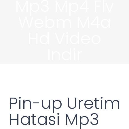
Mp3 Mp4 Flv
Webm M4a
Hd Video
Indir
Pin-up Uretim
Hatasi Mp3