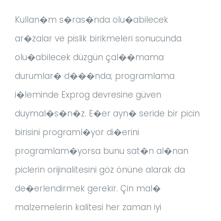
Kullan�m s�ras�nda olu�abilecek
ar�zalar ve pislik birikmeleri sonucunda
olu�abilecek düzgün çal��mama
durumlar� d���nda; programlama
i�leminde Exprog devresine güven
duymal�s�n�z. E�er ayn� seride bir picin
birisini programl�yor di�erini
programlam�yorsa bunu sat�n al�nan
piclerin orijinalitesini göz önüne alarak da
de�erlendirmek gerekir. Çin mal�
malzemelerin kalitesi her zaman iyi