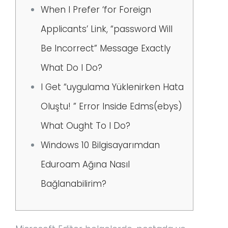
When I Prefer ‘for Foreign
Applicants’ Link, “password Will
Be Incorrect” Message Exactly
What Do I Do?
I Get “uygulama Yüklenirken Hata
Oluştu! ” Error Inside Edms(ebys)
What Ought To I Do?
Windows 10 Bilgisayarımdan
Eduroam Ağına Nasıl
Bağlanabilirim?