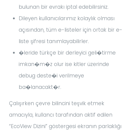
bulunan bir evrakı iptal edebilirsiniz.
Dileyen kullanıcılarımız kolaylık olması
açısından, tüm e-listeler için ortak bir e-
liste şifresi tanımlayabilirler.
�leride türkçe bir derleyici geli�tirme
imkan�m�z olur ise kitler üzerinde
debug deste�i verilmeye
ba�lanacakt�r.
Çalışırken çevre bilincini teşvik etmek
amacıyla, kullancı tarafından aktif edilen
“EcoView Dizini” göstergesi ekranın parlaklığı