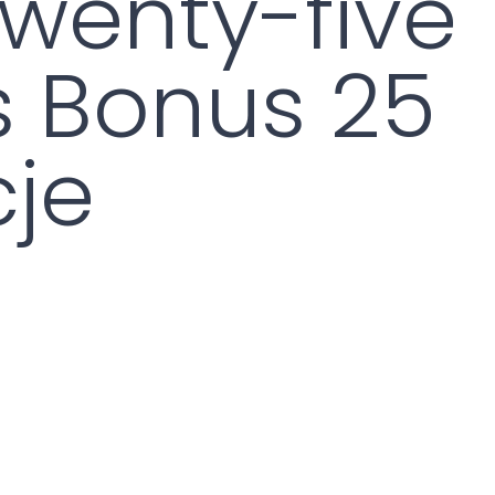
wenty-five
s Bonus 25
cje