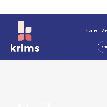
Skip
to
content
Home
De
Cl