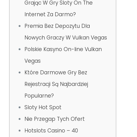
Grając W Gry Sloty On The
Internet Za Darmo?
Premia Bez Depozytu Dla
Nowych Graczy W Vulkan Vegas
Polskie Kasyno On-line Vulkan
Vegas
Które Darmowe Gry Bez
Rejestracji Są Najbardziej
Popularne?
Sloty Hot Spot
Nie Przegap Tych Ofert
Hotslots Casino – 40