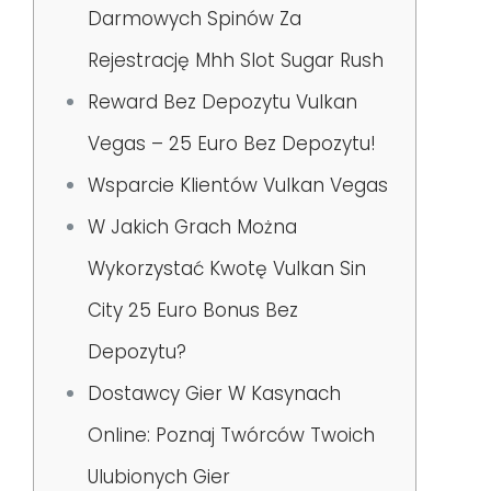
Darmowych Spinów Za
Rejestrację Mhh Slot Sugar Rush
Reward Bez Depozytu Vulkan
Vegas – 25 Euro Bez Depozytu!
Wsparcie Klientów Vulkan Vegas
W Jakich Grach Można
Wykorzystać Kwotę Vulkan Sin
City 25 Euro Bonus Bez
Depozytu?
Dostawcy Gier W Kasynach
Online: Poznaj Twórców Twoich
Ulubionych Gier