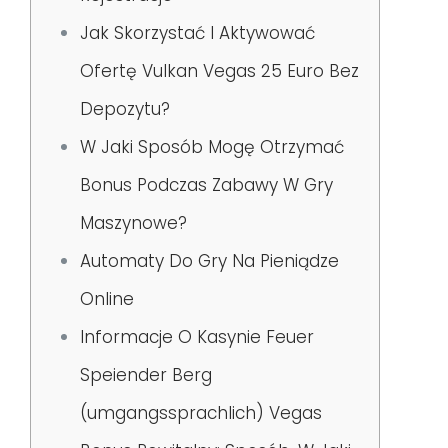
Jak Skorzystać I Aktywować
Ofertę Vulkan Vegas 25 Euro Bez
Depozytu?
W Jaki Sposób Mogę Otrzymać
Bonus Podczas Zabawy W Gry
Maszynowe?
Automaty Do Gry Na Pieniądze
Online
Informacje O Kasynie Feuer
Speiender Berg
(umgangssprachlich) Vegas