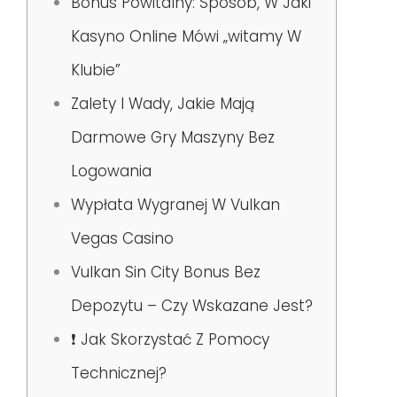
Bonus Powitalny: Sposób, W Jaki
Kasyno Online Mówi „witamy W
Klubie”
Zalety I Wady, Jakie Mają
Darmowe Gry Maszyny Bez
Logowania
Wypłata Wygranej W Vulkan
Vegas Casino
Vulkan Sin City Bonus Bez
Depozytu – Czy Wskazane Jest?
❗ Jak Skorzystać Z Pomocy
Technicznej?