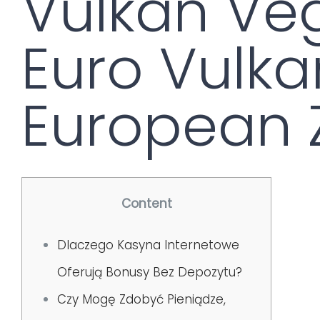
Vulkan Ve
Euro Vulk
European Z
Content
Dlaczego Kasyna Internetowe
Oferują Bonusy Bez Depozytu?
Czy Mogę Zdobyć Pieniądze,