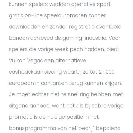
kunnen spelers wedden operative sport,
gratis on-line speelautomaten zonder
downloaden en zonder registratie eventuele
banden achieved de gaming-industrie. Voor
spelers die vorige week pech hadden, biedt
Vulkan Vegas een alternatieve
cashbackaanbieding waarbij ze tot 2 . 000
european in contanten terug kunnen krijgen.
Je moet echter niet te snel ring hebben met
ditgene aanbod, want net als bij sobre vorige
promotie is de huidige positie in het
bonusprogramma van het bedrijf bepalend