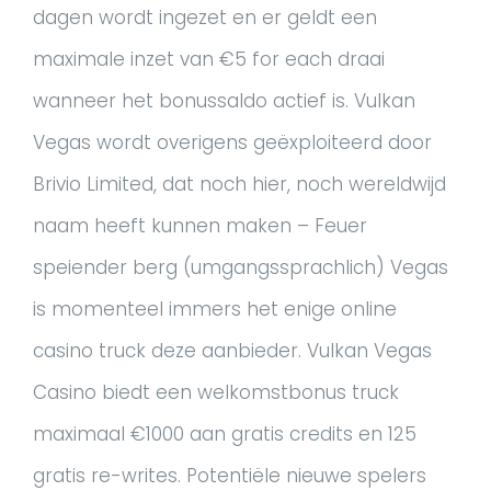
dagen wordt ingezet en er geldt een
maximale inzet van €5 for each draai
wanneer het bonussaldo actief is. Vulkan
Vegas wordt overigens geëxploiteerd door
Brivio Limited, dat noch hier, noch wereldwijd
naam heeft kunnen maken – Feuer
speiender berg (umgangssprachlich) Vegas
is momenteel immers het enige online
casino truck deze aanbieder. Vulkan Vegas
Casino biedt een welkomstbonus truck
maximaal €1000 aan gratis credits en 125
gratis re-writes. Potentiële nieuwe spelers