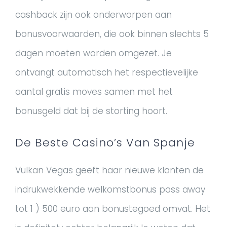
cashback zijn ook onderworpen aan
bonusvoorwaarden, die ook binnen slechts 5
dagen moeten worden omgezet. Je
ontvangt automatisch het respectievelijke
aantal gratis moves samen met het
bonusgeld dat bij de storting hoort.
De Beste Casino’s Van Spanje
Vulkan Vegas geeft haar nieuwe klanten de
indrukwekkende welkomstbonus pass away
tot 1 ) 500 euro aan bonustegoed omvat. Het