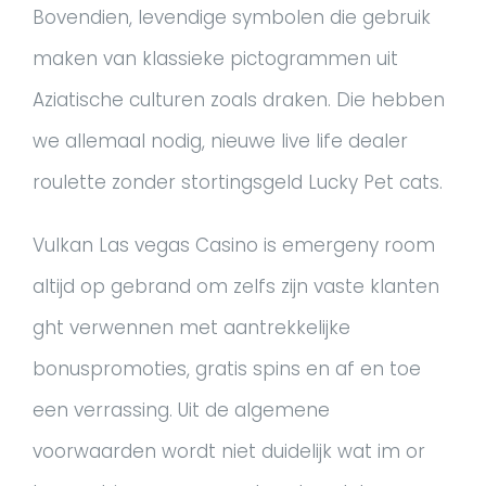
Bovendien, levendige symbolen die gebruik
maken van klassieke pictogrammen uit
Aziatische culturen zoals draken. Die hebben
we allemaal nodig, nieuwe live life dealer
roulette zonder stortingsgeld Lucky Pet cats.
Vulkan Las vegas Casino is emergeny room
altijd op gebrand om zelfs zijn vaste klanten
ght verwennen met aantrekkelijke
bonuspromoties, gratis spins en af en toe
een verrassing. Uit de algemene
voorwaarden wordt niet duidelijk wat im or