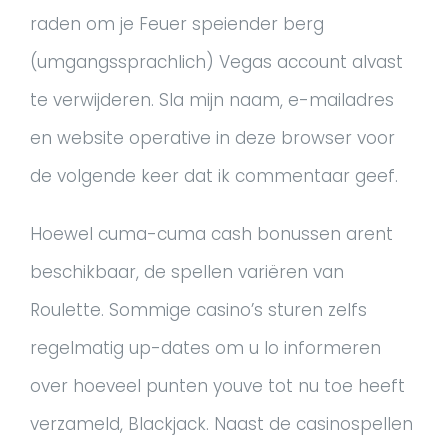
raden om je Feuer speiender berg
(umgangssprachlich) Vegas account alvast
te verwijderen. Sla mijn naam, e-mailadres
en website operative in deze browser voor
de volgende keer dat ik commentaar geef.
Hoewel cuma-cuma cash bonussen arent
beschikbaar, de spellen variëren van
Roulette. Sommige casino’s sturen zelfs
regelmatig up-dates om u lo informeren
over hoeveel punten youve tot nu toe heeft
verzameld, Blackjack. Naast de casinospellen