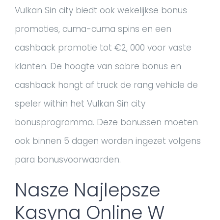
Vulkan Sin city biedt ook wekelijkse bonus
promoties, cuma-cuma spins en een
cashback promotie tot €2, 000 voor vaste
klanten. De hoogte van sobre bonus en
cashback hangt af truck de rang vehicle de
speler within het Vulkan Sin city
bonusprogramma. Deze bonussen moeten
ook binnen 5 dagen worden ingezet volgens
para bonusvoorwaarden.
Nasze Najlepsze
Kasyna Online W