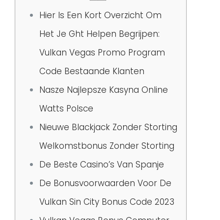
Hier Is Een Kort Overzicht Om
Het Je Ght Helpen Begrijpen:
Vulkan Vegas Promo Program
Code Bestaande Klanten
Nasze Najlepsze Kasyna Online
Watts Polsce
Nieuwe Blackjack Zonder Storting
Welkomstbonus Zonder Storting
De Beste Casino’s Van Spanje
De Bonusvoorwaarden Voor De
Vulkan Sin City Bonus Code 2023