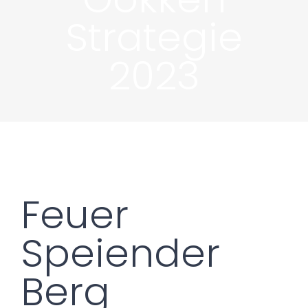
Strategie
2023
Feuer
Speiender
Berg