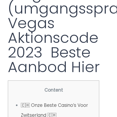
(umgangsspra
Vegas
Aktionscode
2023 ️ Beste
Aanbod Hier
Content
🇨🇭 Onze Beste Casino’s Voor
Zwitserland 🇨🇭