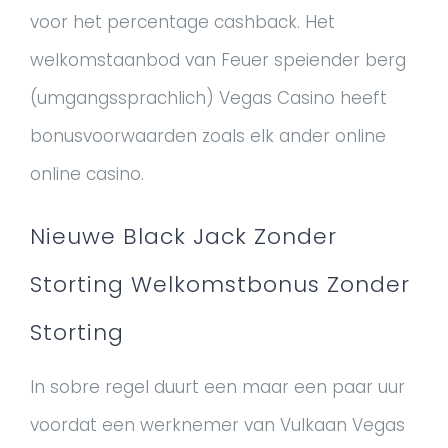
voor het percentage cashback. Het
welkomstaanbod van Feuer speiender berg
(umgangssprachlich) Vegas Casino heeft
bonusvoorwaarden zoals elk ander online
online casino.
Nieuwe Black Jack Zonder
Storting Welkomstbonus Zonder
Storting
In sobre regel duurt een maar een paar uur
voordat een werknemer van Vulkaan Vegas