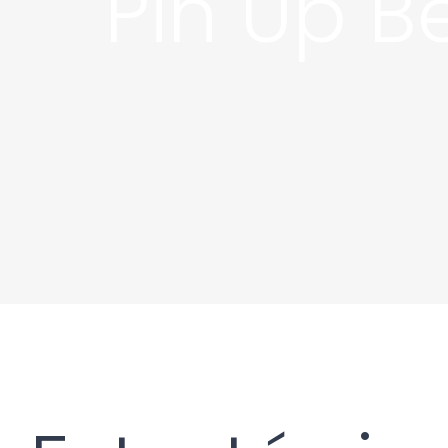
Pin Up B