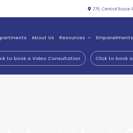
275, Central Baza
partments
About Us
Resources
Empanelment
ick to book a Video Consultation
Click to book 