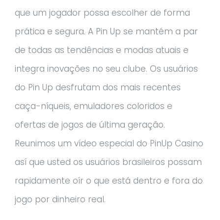
que um jogador possa escolher de forma
prática e segura. A Pin Up se mantém a par
de todas as tendências e modas atuais e
integra inovações no seu clube. Os usuários
do Pin Up desfrutam dos mais recentes
caça-níqueis, emuladores coloridos e
ofertas de jogos de última geração.
Reunimos um vídeo especial do PinUp Casino
así que usted os usuários brasileiros possam
rapidamente oír o que está dentro e fora do
jogo por dinheiro real.