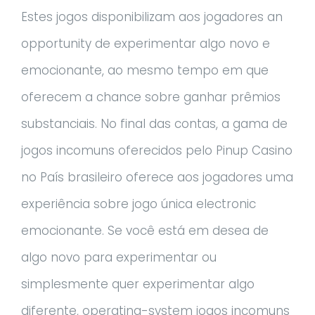
Estes jogos disponibilizam aos jogadores an
opportunity de experimentar algo novo e
emocionante, ao mesmo tempo em que
oferecem a chance sobre ganhar prêmios
substanciais. No final das contas, a gama de
jogos incomuns oferecidos pelo Pinup Casino
no País brasileiro oferece aos jogadores uma
experiência sobre jogo única electronic
emocionante. Se você está em desea de
algo novo para experimentar ou
simplesmente quer experimentar algo
diferente, operating-system jogos incomuns