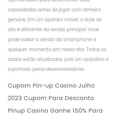
capacidades antes de jogar com dinheiro
genuine. Em um aparato móvel, o style do
site é diferente da versão principal. Você
pode baixar a versão do smartphone a
qualquer momento em nosso site. Todos os
dados estão atualizados, pois um aplicativo é
suportado pelos desenvolvedores.
Cupom Pin-up Casino Julho
2023 Cupom Para Desconto
Pinup Casino Ganhe 150% Para