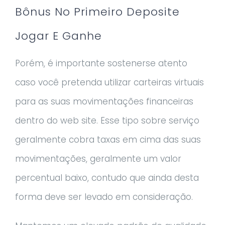
Bônus No Primeiro Deposite
Jogar E Ganhe
Porém, é importante sostenerse atento
caso você pretenda utilizar carteiras virtuais
para as suas movimentações financeiras
dentro do web site. Esse tipo sobre serviço
geralmente cobra taxas em cima das suas
movimentações, geralmente um valor
percentual baixo, contudo que ainda desta
forma deve ser levado em consideração.