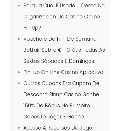
Para La Cual É Usado U Demo Na
Organizacion De Casino Online
Pin Up?
Vouchers De Fim De Semana
Betfair Sobre € 1 Grátis Todas As
Sextas Sábados E Domingos
Pin-up On Line Casino Aplicativo
Outros Cupons Pra Cupom De
Desconto Pinup Casino Ganhe
150% De Bônus No Primeiro
Deposite Jogar E Ganhe
Acesso A Recursos De Jogo