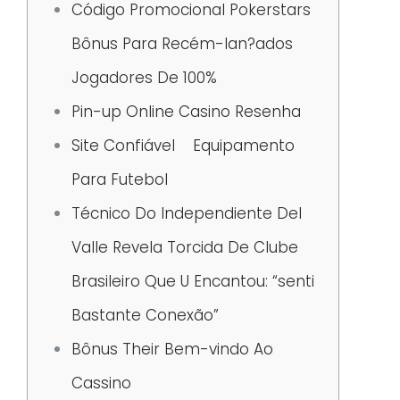
Código Promocional Pokerstars
Bônus Para Recém-lan?ados
Jogadores De 100%
Pin-up Online Casino Resenha
Site Confiável Equipamento
Para Futebol
Técnico Do Independiente Del
Valle Revela Torcida De Clube
Brasileiro Que U Encantou: “senti
Bastante Conexão”
Bônus Their Bem-vindo Ao
Cassino