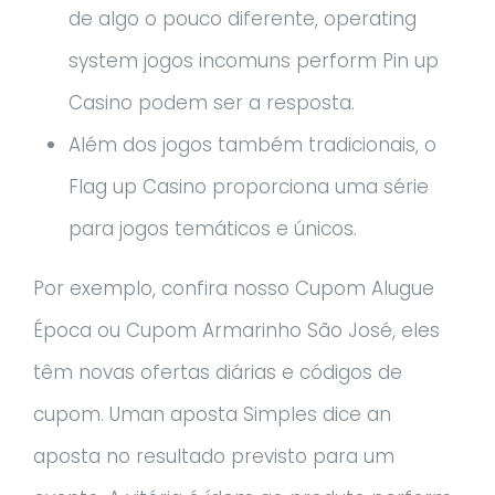
de algo o pouco diferente, operating
system jogos incomuns perform Pin up
Casino podem ser a resposta.
Além dos jogos também tradicionais, o
Flag up Casino proporciona uma série
para jogos temáticos e únicos.
Por exemplo, confira nosso Cupom Alugue
Época ou Cupom Armarinho São José, eles
têm novas ofertas diárias e códigos de
cupom. Uman aposta Simples dice an
aposta no resultado previsto para um