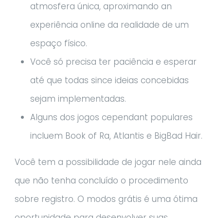
atmosfera única, aproximando an
experiência online da realidade de um
espaço físico.
Você só precisa ter paciência e esperar
até que todas since ideias concebidas
sejam implementadas.
Alguns dos jogos cependant populares
incluem Book of Ra, Atlantis e BigBad Hair.
Você tem a possibilidade de jogar nele ainda
que não tenha concluído o procedimento
sobre registro. O modos grátis é uma ótima
oportunidade para desenvolver suas