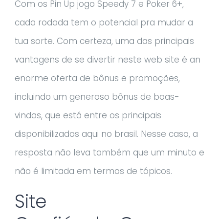
Com os Pin Up jogo Speedy 7 e Poker 6+,
cada rodada tem o potencial pra mudar a
tua sorte. Com certeza, uma das principais
vantagens de se divertir neste web site é an
enorme oferta de bônus e promoções,
incluindo um generoso bônus de boas-
vindas, que está entre os principais
disponibilizados aqui no brasil. Nesse caso, a
resposta não leva também que um minuto e
não é limitada em termos de tópicos.
Site