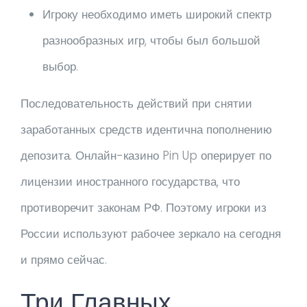
Игроку необходимо иметь широкий спектр
разнообразных игр, чтобы был большой
выбор.
Последовательность действий при снятии
заработанных средств идентична пополнению
депозита. Онлайн-казино Pin Up оперирует по
лицензии иностранного государства, что
противоречит законам РФ. Поэтому игроки из
России используют рабочее зеркало на сегодня
и прямо сейчас.
Три Главных