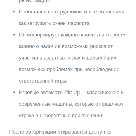
Пообщался с сотрудником и все объяснили,
как загружать сканы паспорта.
Он информирует каждого клиента интернет-
казино о наличие возможных рисков от
участия в азартных играх и дальнейших
возможных проблемах при несоблюдении
ответственной игры.
Игровые автоматы Pin Up – классические и
современные машины, которые отправляют
игрока в невероятные приключения.
После авторизации открывается доступ ко