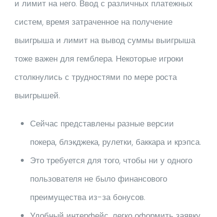
и лимит на него. Ввод с различных платежных
систем, время затраченное на получение
выигрыша и лимит на вывод суммы выигрыша
тоже важен для гемблера. Некоторые игроки
столкнулись с трудностями по мере роста
выигрышей.
Сейчас представлены разные версии
покера, блэкджека, рулетки, баккара и крэпса.
Это требуется для того, чтобы ни у одного
пользователя не было финансового
преимущества из-за бонусов.
Удобный интерфейс, легко оформить заявку