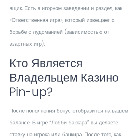
ящик. Есть в игорном заведении и раздел, как
«Ответственная игра», который извещает о
борьбе с лудоманией (зависимостью от
азартных игр).
Кто Является
Владельцем Казино
Pin-up?
После пополнения бонус отобразится на вашем
балансе. В игре “Лобби баккара” вы делаете
ставку на игрока или банкира. После того, как