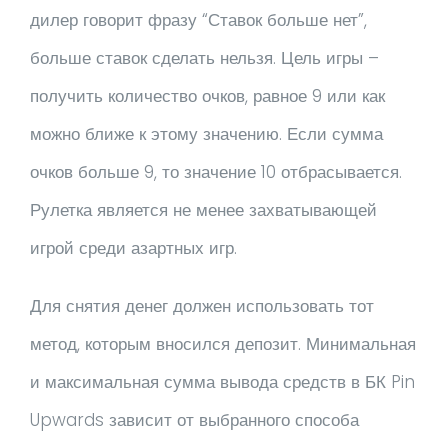
дилер говорит фразу “Ставок больше нет”,
больше ставок сделать нельзя. Цель игры –
получить количество очков, равное 9 или как
можно ближе к этому значению. Если сумма
очков больше 9, то значение 10 отбрасывается.
Рулетка является не менее захватывающей
игрой среди азартных игр.
Для снятия денег должен использовать тот
метод, которым вносился депозит. Минимальная
и максимальная сумма вывода средств в БК Pin
Upwards зависит от выбранного способа