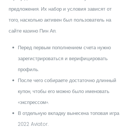
предложения. Их набор и условия зависят от
того, насколько активен был пользователь на
сайте казино Пин Ап.
Перед первым пополнением счета нужно
зарегистрироваться и верифицировать
профиль.
После чего собираете достаточно длинный
купон, чтобы его можно было именовать
«экспрессом».
В отдельную вкладку вынесена топовая игра
2022 Aviator.