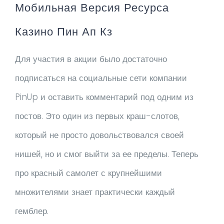
Мобильная Версия Ресурса
Казино Пин Ап Кз
Для участия в акции было достаточно
подписаться на социальные сети компании
PinUp и оставить комментарий под одним из
постов. Это один из первых краш-слотов,
который не просто довольствовался своей
нишей, но и смог выйти за ее пределы. Теперь
про красный самолет с крупнейшими
множителями знает практически каждый
гемблер.