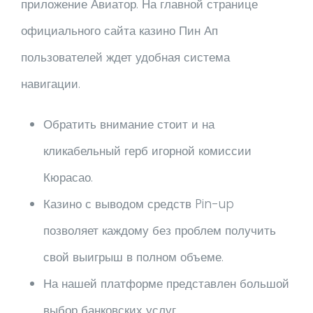
приложение Авиатор. На главной странице
официального сайта казино Пин Ап
пользователей ждет удобная система
навигации.
Обратить внимание стоит и на
кликабельный герб игорной комиссии
Кюрасао.
Казино с выводом средств Pin-up
позволяет каждому без проблем получить
свой выигрыш в полном объеме.
На нашей платформе представлен большой
выбор банковских услуг.