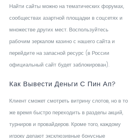
Найти сайты можно на тематических форумах,
сообществах азартной площадки в соцсетях и
множестве других мест. Воспользуйтесь
рабочим зеркалом казино с нашего сайта и
перейдите на запасной ресурс (в России
официальный сайт будет заблокирован).
Как Вывести Деньги С Пин Ап?
Клиент сможет смотреть витрину слотов, но в то
же время быстро переходить в разделы акций,
турниров и провайдеров. Кроме того, каждому
игроку делают эксклюзивные бонусные