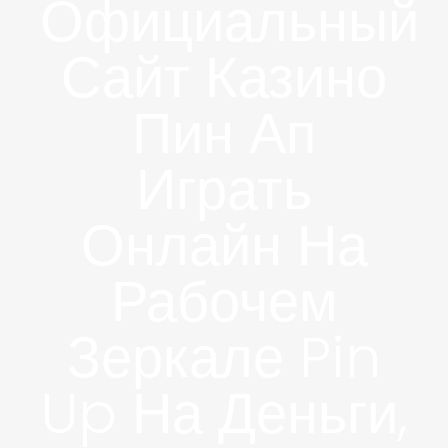
Официальный
Сайт Казино
Пин Ап
Играть
Онлайн На
Рабочем
Зеркале Pin
Up На Деньги,