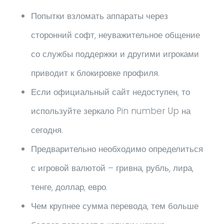
Попытки взломать аппараты через
сторонний софт, неуважительное общение
со службы поддержки и другими игроками
приводит к блокировке профиля.
Если официальный сайт недоступен, то
используйте зеркало Pin number Up на
сегодня.
Предварительно необходимо определиться
с игровой валютой – гривна, рубль, лира,
тенге, доллар, евро.
Чем крупнее сумма перевода, тем больше