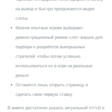
на вывод и быстро прогружаются видео
слоты.
Многие опытные игроки выбирают
демонстрационный режим слот-машин для
подбора и разработок выигрышных
стратегий, чтобы потом успешно
использоваться их в игре на реальные
деньги.
Останется лишь открыть страницу и
сделать свою первую ставку.
В анкете достаточно указать актуальный email и