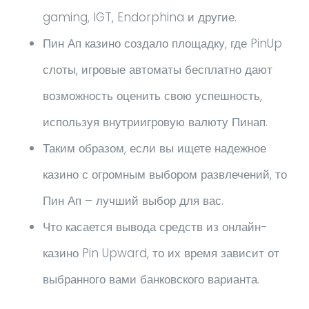
gaming, IGT, Endorphina и другие.
Пин Ап казино создало площадку, где PinUp
слоты, игровые автоматы бесплатно дают
возможность оценить свою успешность,
используя внутриигровую валюту Пинап.
Таким образом, если вы ищете надежное
казино с огромным выбором развлечений, то
Пин Ап – лучший выбор для вас.
Что касается вывода средств из онлайн-
казино Pin Upward, то их время зависит от
выбранного вами банковского варианта.