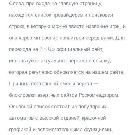
Слева, при входе на главную страницу,
находятся список провайдеров и поисковая
строка, в которую можно ввести название игры, и
она через мгновение появиться перед вами. Для
перехода на Pin Up официальный сайт,
используйте актуальное зеркало и ссылку,
которая регулярно обновляется на нашем сайте.
Причина постоянной смены зеркал —
блокировки азартных сайтов Роскомнадзором.
Основной список состоит из популярных
автоматов с высокой отдачей, красочной
графикой и вспомогательными функциями.