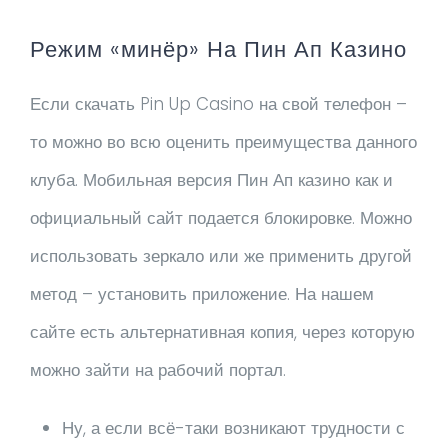
Режим «минёр» На Пин Ап Казино
Если скачать Pin Up Casino на свой телефон –
то можно во всю оценить преимущества данного
клуба. Мобильная версия Пин Ап казино как и
официальный сайт подается блокировке. Можно
использовать зеркало или же применить другой
метод – установить приложение. На нашем
сайте есть альтернативная копия, через которую
можно зайти на рабочий портал.
Ну, а если всё-таки возникают трудности с