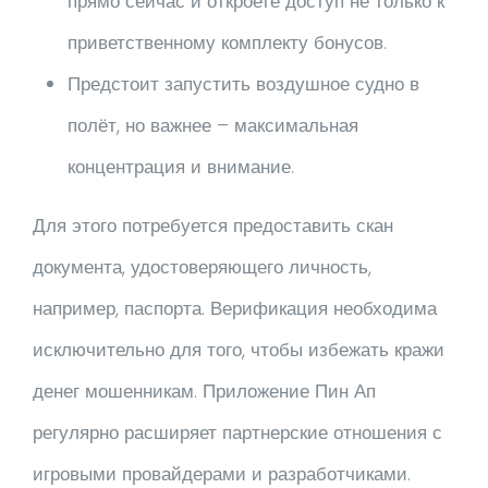
прямо сейчас и откроете доступ не только к
приветственному комплекту бонусов.
Предстоит запустить воздушное судно в
полёт, но важнее – максимальная
концентрация и внимание.
Для этого потребуется предоставить скан
документа, удостоверяющего личность,
например, паспорта. Верификация необходима
исключительно для того, чтобы избежать кражи
денег мошенникам. Приложение Пин Ап
регулярно расширяет партнерские отношения с
игровыми провайдерами и разработчиками.