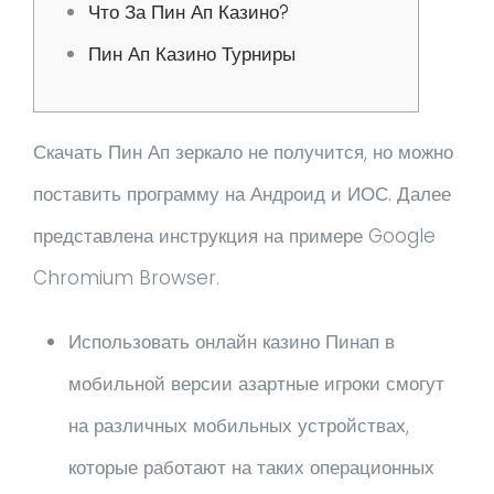
Что За Пин Ап Казино?
Пин Ап Казино Турниры
Скачать Пин Ап зеркало не получится, но можно
поставить программу на Андроид и ИОС. Далее
представлена инструкция на примере Google
Chromium Browser.
Использовать онлайн казино Пинап в
мобильной версии азартные игроки смогут
на различных мобильных устройствах,
которые работают на таких операционных