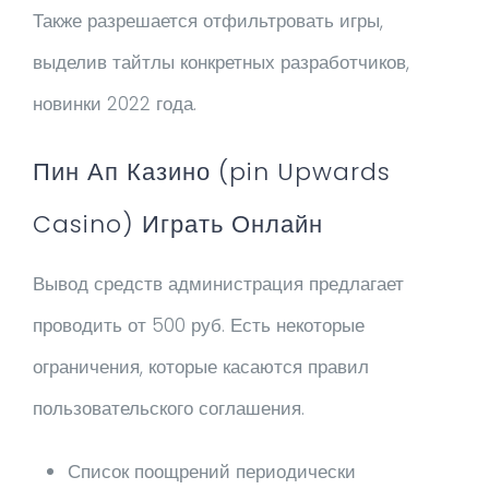
Также разрешается отфильтровать игры,
выделив тайтлы конкретных разработчиков,
новинки 2022 года.
Пин Ап Казино (pin Upwards
Casino) Играть Онлайн
Вывод средств администрация предлагает
проводить от 500 руб. Есть некоторые
ограничения, которые касаются правил
пользовательского соглашения.
Список поощрений периодически