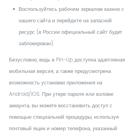
Воспользуйтесь рабочим зеркалом казино с
нашего сайта и перейдите на запасной
ресурс (в России официальный сайт будет
заблокирован).
Безусловно, ведь в Pin-Up доступна адаптивная
мобильная версия, а также предусмотрена
возможность установки приложения на
Android/IOS. При утере пароля или взломе
аккаунта, вы можете восстановить доступ с
помощью специальной процедуры, используя
почтовый ящик и номер телефона, указанный