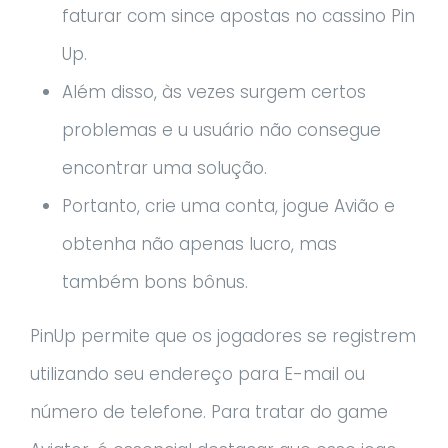
faturar com since apostas no cassino Pin
Up.
Além disso, às vezes surgem certos
problemas e u usuário não consegue
encontrar uma solução.
Portanto, crie uma conta, jogue Avião e
obtenha não apenas lucro, mas
também bons bônus.
PinUp permite que os jogadores se registrem
utilizando seu endereço para E-mail ou
número de telefone. Para tratar do game