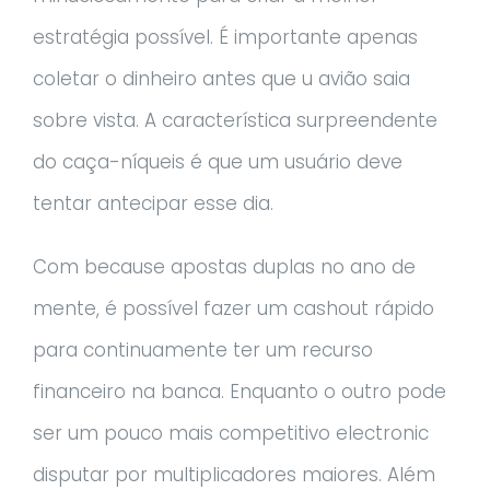
estratégia possível. É importante apenas
coletar o dinheiro antes que u avião saia
sobre vista. A característica surpreendente
do caça-níqueis é que um usuário deve
tentar antecipar esse dia.
Com because apostas duplas no ano de
mente, é possível fazer um cashout rápido
para continuamente ter um recurso
financeiro na banca. Enquanto o outro pode
ser um pouco mais competitivo electronic
disputar por multiplicadores maiores. Além