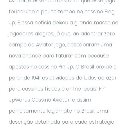
Aviator, é essencial destacar que esse jogo
foi incluído a pouco tempo no cassino Flag
Up. E essa notícia deixou a grande massa de
jogadores alegres, já que, ao adentrar zero
campo do Aviator jogo, descobriram uma
nova chance para faturar com because
apostas no cassino Pin Up. O Brasil proíbe a
partir de 1941 as atividades de ludos de azar
para cassinos físicos e online locais. Pin
Upwards Cassino Aviator, é assim
perfeitamente legitimate no Brasil. Uma
descrição detalhada para cada estratégia