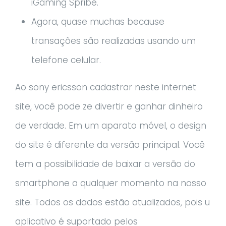
iGaming Spribe.
Agora, quase muchas because
transações são realizadas usando um
telefone celular.
Ao sony ericsson cadastrar neste internet
site, você pode ze divertir e ganhar dinheiro
de verdade. Em um aparato móvel, o design
do site é diferente da versão principal. Você
tem a possibilidade de baixar a versão do
smartphone a qualquer momento na nosso
site. Todos os dados estão atualizados, pois u
aplicativo é suportado pelos