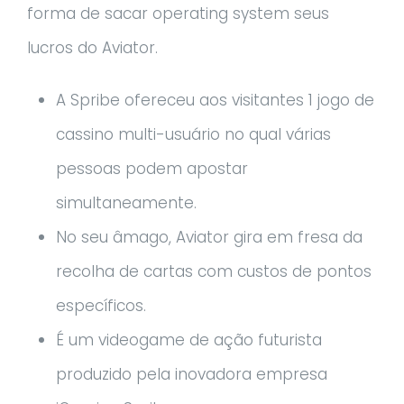
forma de sacar operating system seus
lucros do Aviator.
A Spribe ofereceu aos visitantes 1 jogo de
cassino multi-usuário no qual várias
pessoas podem apostar
simultaneamente.
No seu âmago, Aviator gira em fresa da
recolha de cartas com custos de pontos
específicos.
É um videogame de ação futurista
produzido pela inovadora empresa