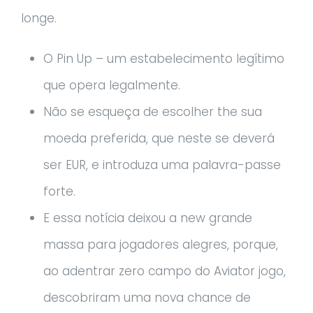
longe.
O Pin Up – um estabelecimento legítimo
que opera legalmente.
Não se esqueça de escolher the sua
moeda preferida, que neste se deverá
ser EUR, e introduza uma palavra-passe
forte.
E essa notícia deixou a new grande
massa para jogadores alegres, porque,
ao adentrar zero campo do Aviator jogo,
descobriram uma nova chance de