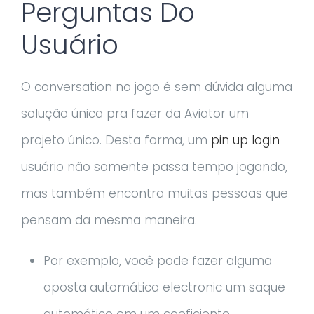
Perguntas Do
Usuário
O conversation no jogo é sem dúvida alguma
solução única pra fazer da Aviator um
projeto único. Desta forma, um
pin up login
usuário não somente passa tempo jogando,
mas também encontra muitas pessoas que
pensam da mesma maneira.
Por exemplo, você pode fazer alguma
aposta automática electronic um saque